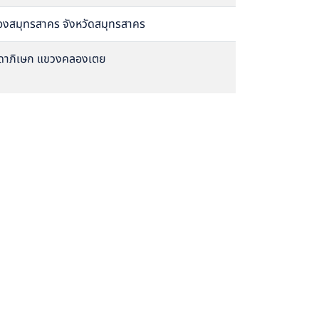
มืองสมุทรสาคร จังหวัดสมุทรสาคร
ัชดาภิเษก แขวงคลองเตย