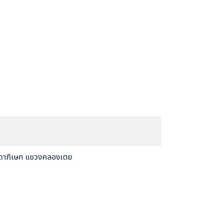
ัชดาภิเษก แขวงคลองเตย