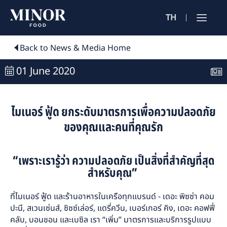
TH
Jobs Sea
Back to News & Media Home
ตำแหน่งงาน 
01 June 2020
ค้นหาจากลักษณะ
ไมเนอร์ ฟู้ด ยกระดับมาตรการเพื่อความปลอดภัย
ค้นหาจากชื่อร้าน
ของคุณและคนที่คุณรัก
“เพราะเรารู้ว่า ความปลอดภัย เป็นสิ่งที่สำคัญที่สุด
ค้นหาจากเนื้อหา
สำหรับคุณ”
ที่ไมเนอร์ ฟู้ด และร้านอาหารในเครือทุกแบรนด์ -
เดอะ พิซซ่า คอม
ปะนี
,
สเวนเซ่นส์
,
ซิซซ์เล่อร์
,
แดรี่ควีน
,
เบอร์เกอร์ คิง
,
เดอะ คอฟฟี่
คลับ
,
บอนชอน
และ
เบซิล
เรา “เพิ่ม” มาตรการและบริการรูปแบบ