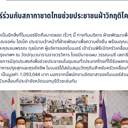
ร์ร่วมกับสภากาชาดไทยช่วยประชาชนฝ่าวิกฤติโค
ป็นอีกสิ่งที่ไมเนอร์ยึดถือมาตลอด เร็วๆ นี้ ทางทีมบริหาร ฝ่ายพัฒนาเพ
ี้ คุณจอห์น ไฮเน็ค ประธานเจ้าหน้าที่ฝ่ายพัฒนาเพื่อความยั่งยืน พร้อมคุณ
ละคุณชมพรรณ กุลนิเทศ ผู้บริหารของไมเนอร์ เข้าร่วมพิธีเปิดครัวเคลื่
ัน กรุงเทพฯ ณ วัดปทุมวนารามราชวรวิหาร โดยมีนายแผน วรรณเมธี เลข
รงการมีจุดประสงค์เพื่อช่วยประชาชนในชุมชนทั่วประเทศไทยที่ได้รับผ
ารปรุงสุกและถุงยังชีพ ไมเนอร์ได้สนับสนุนวัตถุดิบสำหรับครัวเคลื่อนที
 เป็นมูลค่า 1,093,044 บาท นอกจากนี้พนักงานจิตอาสาของไมเนอร์ส่วนหน
เคลื่อนที่ประจำจังหวัดนนทบุรีด้วยเช่นกัน