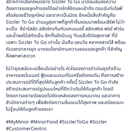
สร้างทางเลือกใหม่อย่าง Sizzler To Go มาตอบสนองความ
ต้องการของลูกค้าของได้อย่างใกล้ชิดและเข้าถึง ตอบรับกับไลฟ์
สไตล์ของชีวิตยุคใหม่ และราคาเป็นมิตร อีกหนึ่งสิ่งสำคัญคือ
Sizzler To Go นำเมนูสุขภาพที่ลูกค้าชื่นชอบมาพร้อมเสิร์ฟ ไม่ว่า
จะเป็น ซีซ่าร์สลัด สลัดชิกเก้นกับแคนเบอรี่ สลัดเฟรซ ฟอร์ ฟาร์ม
และน้ำผลไม้สกัดเย็น อีกทั้งยังมีเมนู ‘กินแล้วดีต่อสุขภาพ’ ที่มี
เฉพาะ Sizzler To Go เท่านั้น นั่นคือ แซนวิช หลากหลายไส้ พร้อม
กับเซทอาหารชุด มาตอบโจทย์ตามความชอบของลูกค้า ที่สำคัญ
คือพกพาสะดวก
ไม่ว่ายุคสมัยจะเปลี่ยนไปอย่างไร หัวใจของการดำเนินธุรกิจร้าน
อาหารของไมเนอร์ ฟู้ดและแบรนด์ในเครือยังคงเดิม คือการสร้าง
ประสบการณ์ที่ดีที่สุดให้กับลูกค้า ครั้งนี้ Sizzler To Go กำลัง
สร้างประสบการณ์รูปแบบใหม่ที่ดีกว่าเดิมให้กับลูกค้า โดยมี
โครงการขยายต่อยอดไปยังแหล่งของการคมนาคม และอาคาร
สำนักงานต่างๆ เพื่อส่งต่อความอิ่มแบบได้สุขภาพ และอร่อยแบบ
ไม่รู้จบให้กับลูกค้าของเรา
#MyMinor #MinorFood #SizzlerToGo #Sizzler
#CustomerCentric