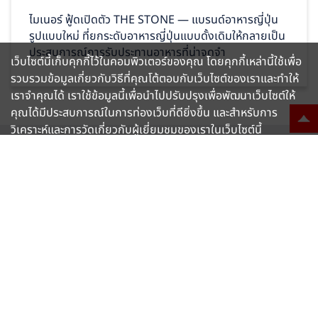
ไมเนอร์ ฟู้ดเปิดตัว THE STONE — แบรนด์อาหารญี่ปุ่น
รูปแบบใหม่ ที่ยกระดับอาหารญี่ปุ่นแบบดั้งเดิมให้กลายเป็น
ประสบการณ์การรับประทานอาหารที่น่าจดจำ
เว็บไซต์นี้เก็บคุกกี้ไว้ในคอมพิวเตอร์ของคุณ โดยคุกกี้เหล่านี้ใช้เพื่อ
รวบรวมข้อมูลเกี่ยวกับวิธีที่คุณโต้ตอบกับเว็บไซต์ของเราและทำให้
เราจำคุณได้ เราใช้ข้อมูลนี้เพื่อนำไปปรับปรุงเพื่อพัฒนาเว็บไซต์ให้
คุณได้มีประสบการณ์ในการท่องเว็บที่ดียิ่งขึ้น และสำหรับการ
วิเคราะห์และการวัดเกี่ยวกับผู้เยี่ยมชมของเราในเว็บไซต์นี้
หน้าหลัก
ข่าวสาร
Sizzler To Go : ตอบโจทย์ไลฟ์สไตล์ชีวิตยุคใหม่ สร้างประสบการณ์ที่ดีกว่า
เรียนรู้เพิ่มเติม
ยอมรับ
เดิม
Follow us
The Minor Food Group PCL.,