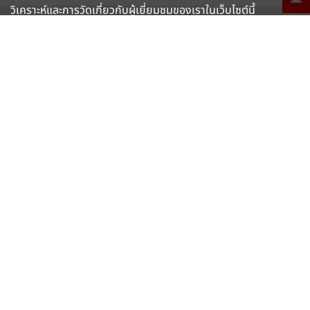
วิเคราะห์และการวัดเกี่ยวกับผู้เยี่ยมชมของเราในเว็บไซต์นี้
หน้าหลัก
ร่วมงานกับเรา
ชีวิตของพวกเราที่ไมเนอร์ ฟู้ด
ไมเนอร์ ฟู้ดเปลี่ยน ‘คนธรรมดา’ ให้เป็น ‘เสือ’ ? ตอนที่ 2 GM of Burger
เรียนรู้เพิ่มเติม
ยอมรับ
King (Thailand)
Follow us
The Minor Food Group PCL.,
88 อาคารเดอะปาร์ค ชั้น 11
ถนนรัชดาภิเษก แขวงคลองเตย
เขตคลองเตย กรุงเทพมหานคร 10110
+66(0) 2365 6999
ไมเนอร์ อินเตอร์เนชั่นแนล
Copyright 2026 Minor Food