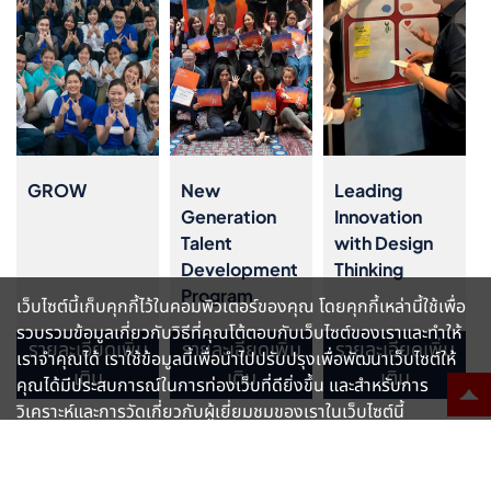
GROW
New
Leading
Generation
Innovation
Talent
with Design
Development
Thinking
Program
เว็บไซต์นี้เก็บคุกกี้ไว้ในคอมพิวเตอร์ของคุณ โดยคุกกี้เหล่านี้ใช้เพื่อ
รวบรวมข้อมูลเกี่ยวกับวิธีที่คุณโต้ตอบกับเว็บไซต์ของเราและทำให้
รายละเอียดเพิ่ม
รายละเอียดเพิ่ม
รายละเอียดเพิ่ม
เราจำคุณได้ เราใช้ข้อมูลนี้เพื่อนำไปปรับปรุงเพื่อพัฒนาเว็บไซต์ให้
เติม
เติม
เติม
คุณได้มีประสบการณ์ในการท่องเว็บที่ดียิ่งขึ้น และสำหรับการ
วิเคราะห์และการวัดเกี่ยวกับผู้เยี่ยมชมของเราในเว็บไซต์นี้
หน้าหลัก
โปรแกรมพัฒนาศักยภาพพนักงาน
เรียนรู้เพิ่มเติม
ยอมรับ
New Generation Talent Development Program